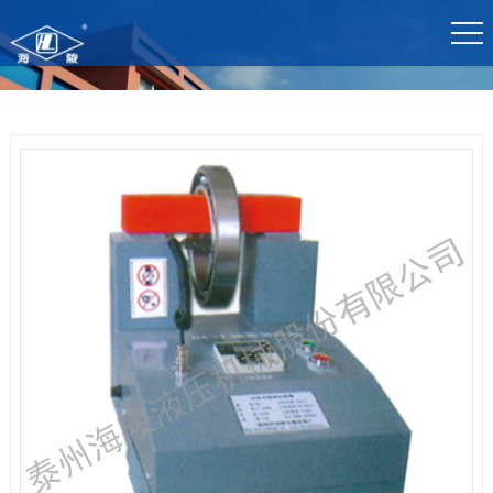
网
关
产
案
生
新
时
站
于
品
例
产
闻
博
首
海
中
展
基
资
手
页
陵
心
示
地
讯
机
官
方
网
站
入
口
_