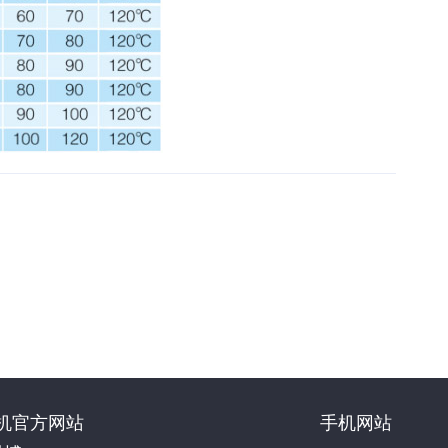
机官方网站
手机网站