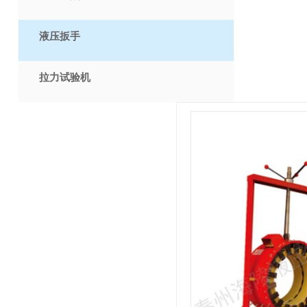
液压扳手
拉力试验机