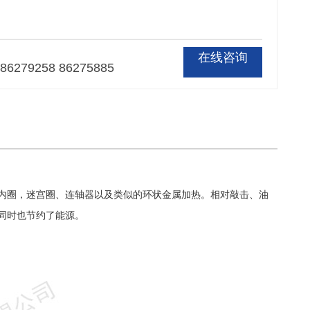
在线咨询
 86279258 86275885
承内圈，迷宫圈、连轴器以及类似的环状金属加热。相对敲击、油
同时也节约了能源。