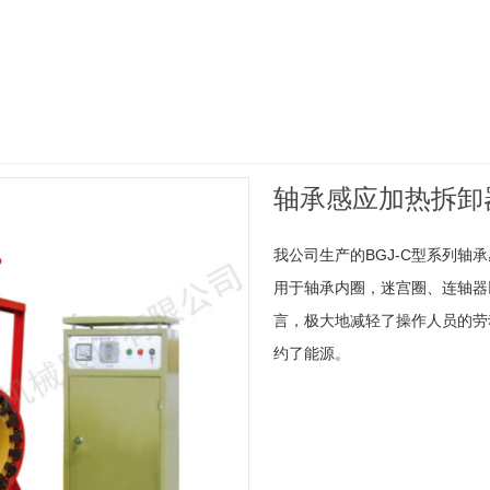
轴承感应加热拆卸器
我公司生产的BGJ-C型系列
用于轴承内圈，迷宫圈、连轴器
言，极大地减轻了操作人员的劳
约了能源。