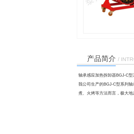
产品简介
/ INT
轴承感应加热拆卸器BGJ-C
我公司生产的BGJ-C型系
煮、火烤等方法而言，极大地