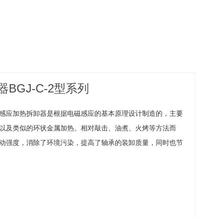
BGJ-C-2型系列
轴承感应加热拆卸器是根据电磁感应的基本原理设计制造的，主要
以及类似的环状金属加热。相对敲击、油煮、火烤等方法而
动强度，消除了环境污染，提高了轴承的装卸质量，同时也节