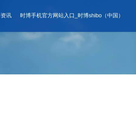
闻资讯
时博手机官方网站入口_时博shibo（中国）