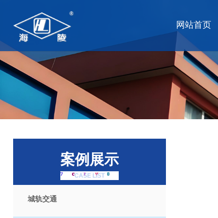
网站首页
案例展示
CASE LIST
城轨交通