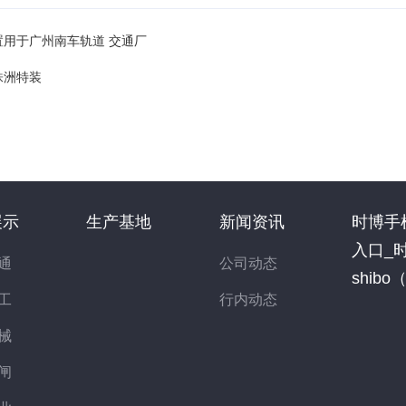
用于广州南车轨道 交通厂
株洲特装
展示
生产基地
新闻资讯
时博手
入口_
通
公司动态
shib
工
行内动态
械
闸