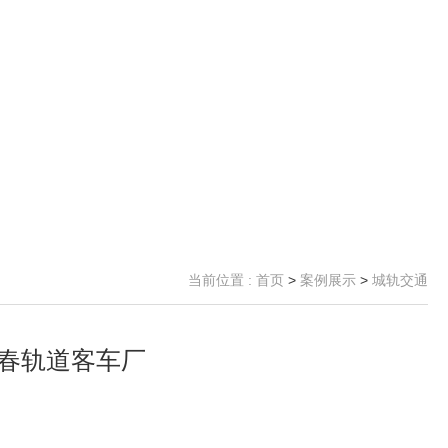
当前位置 :
首页
>
案例展示
>
城轨交通
春轨道客车厂